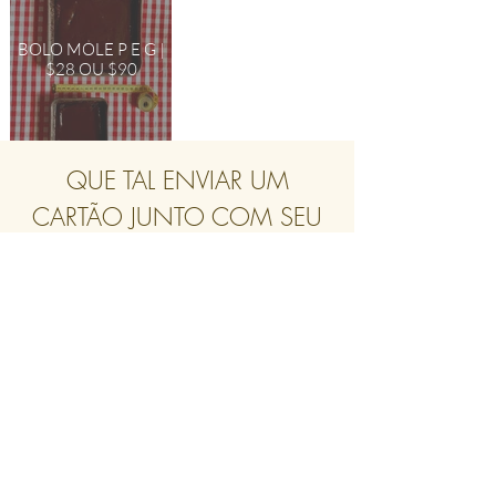
BOLO MOLE P E G |
$28 OU $90
QUE TAL ENVIAR UM
CARTÃO JUNTO COM SEU
BOLO?
entre e divirta-se
Veja Aqui