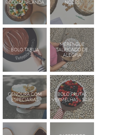
BOLO GUIRLANDA
NOZES
MERENGUE
BOLO TABUA
SALPICADO DE
ALEGRIA
CENOURA COM
BOLO FRUTAS
ESPECIARIAS
VERMELHAS | $430