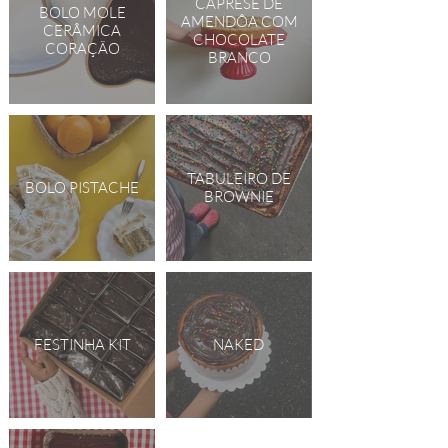
CAPRESE DE
BOLO MOLE
AMENDÔA COM
CERÂMICA
CHOCOLATE
CORAÇÃO
BRANCO
TABULEIRO DE
BOLO PISTACHE
BROWNIE
FESTINHA KIT
NAKED