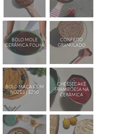
CONFEITO
BOLO MOLE
GRANULADO
CERÂMICA FOLHA
CHEESECAKE
BOLO MAÇA COM
FRAMBOESA NA
NOZES | $280
CERÂMICA