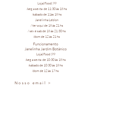
Loja|Ifood| 99
/seg a sexta
de 11:30 às 18 hs
/sábado de 11às 18 hs
Janelinha Leblon
/ ter a qui de 18 às 21 hs
/ sex e sab de 18 às 21:30 hs
/dom de 12 às 21 hs
Funcionamento
Janelinha Jardim Botânico
Loja|Ifood |99
/seg a sexta
de 10:30 às 18 hs
/sábado de 10:30 às 18 hs
/dom de 12 às 17 hs
Nosso email >
Nosso Whatsapp >
Nosso Ifood >
Loja Leblon | Rua General Venâncio Flores, 481 - b | Leblon